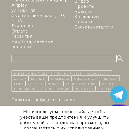
г. Москва, Дизайн-центр
Видео
Artplay,
Проекты
ул.Нижняя
Бренды
Сыромятническая, д.10,
Коллекции
стр.7
Новости
Доставка
Скачать каталоги
Оплата
Гарантия
Часто задаваемые
вопросы
ИНТЕРЬЕРНЫЙ СВЕТ
уличный СВЕТ
Аксессуары
декор
бренды
Flambeau
Gilded Nola
Hinkley
Feiss
Quoizel
Norlys
Elstead Lighting
Kichler
Generation Lighting
Акции
контакты
Оплата
Политика конфиденциальности
Cоглашение на обработку персональных данных
Мы используем cookie-файлы, чтобы
учесть ваши предпочтения и улучшить
Публичная оферта
работу сайта. Продолжая просмотр, вы
соглашаетесь с их использованием.