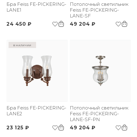
Размер упаковки
Бра Feiss FE-PICKERING-
230х350х360
Потолочный светильник
(ДхШxВ):
LANE1
Feiss FE-PICKERING-
Вес брутто, кг:
2.25
LANE-SF
Тип помещения:
Прихожая, спальня,
24 450 ₽
49 204 ₽
гостиная, столовая
Комплектация:
1 коробка
в наличии
Бра Feiss FE-PICKERING-
Потолочный светильник
LANE2
Feiss FE-PICKERING-
LANE-SF-PN
23 125 ₽
49 204 ₽