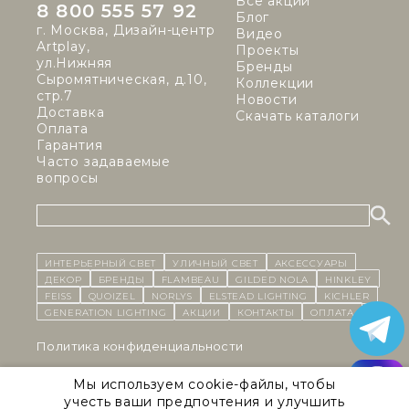
Все акции
8 800 555 57 92
Блог
г. Москва, Дизайн-центр
Видео
Artplay,
Проекты
ул.Нижняя
Бренды
Сыромятническая, д.10,
Коллекции
стр.7
Новости
Доставка
Скачать каталоги
Оплата
Гарантия
Часто задаваемые
вопросы
ИНТЕРЬЕРНЫЙ СВЕТ
уличный СВЕТ
Аксессуары
декор
бренды
Flambeau
Gilded Nola
Hinkley
Feiss
Quoizel
Norlys
Elstead Lighting
Kichler
Generation Lighting
Акции
контакты
Оплата
Политика конфиденциальности
Cоглашение на обработку персональных данных
Мы используем cookie-файлы, чтобы
учесть ваши предпочтения и улучшить