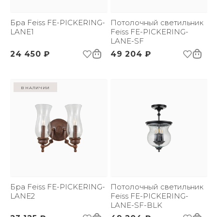
Страна происхождения
США
бренда:
Вес брутто, кг:
Бра Feiss FE-PICKERING-
0
Потолочный светильник
LANE1
Feiss FE-PICKERING-
LANE-SF
24 450 ₽
49 204 ₽
в наличии
Бра Feiss FE-PICKERING-
Потолочный светильник
LANE2
Feiss FE-PICKERING-
LANE-SF-BLK