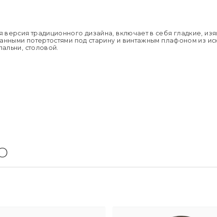
Страна пр
Размер уп
Вес брутто,
Тип поме
ая версия традиционного дизайна, включает в себя гладкие, из
ысканными потертостями под старину и винтажным плафоном из и
пальни, столовой.
O