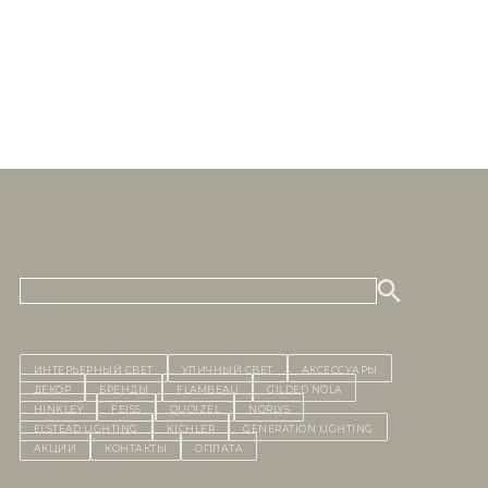
ИНТЕРЬЕРНЫЙ СВЕТ
уличный СВЕТ
Аксессуары
декор
бренды
Flambeau
Gilded Nola
Hinkley
Feiss
Quoizel
Norlys
Elstead Lighting
Kichler
Generation Lighting
Акции
контакты
Оплата