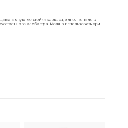
оисхождения бренда:
США
аковки (ДхШxВ):
290х330х265
 кг:
1.95
щения:
Прихожая, спальня, гостиная,
столовая
ящные, выпуклые стойки каркаса, выполненные в
скусственного алебастра. Можно использовать при