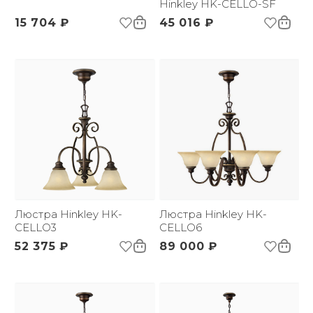
бренда:
Hinkley HK-CELLO-SF
Размер упаковки
1125х325х860
15 704 ₽
45 016 ₽
(ДхШxВ):
Вес брутто, кг:
30
Тип помещения:
Прихожая, спальня,
гостиная, столовая
Люстра Hinkley HK-
Люстра Hinkley HK-
CELLO3
CELLO6
52 375 ₽
89 000 ₽