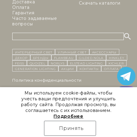
Доставка
Скачать каталоги
Оплата
Гарантия
Часто задаваемые
вопросы
ИНТЕРЬЕРНЫЙ СВЕТ
уличный СВЕТ
Аксессуары
декор
бренды
Flambeau
Gilded Nola
Hinkley
Feiss
Quoizel
Norlys
Elstead Lighting
Kichler
Generation Lighting
Акции
контакты
Оплата
Политика конфиденциальности
Cоглашение на обработку персональных данных
Мы используем cookie-файлы, чтобы
учесть ваши предпочтения и улучшить
Публичная оферта
работу сайта. Продолжая просмотр, вы
соглашаетесь с их использованием.
Правила сайта
Подробнее
Natural Concepts 2026 © Все права защищены
Принять