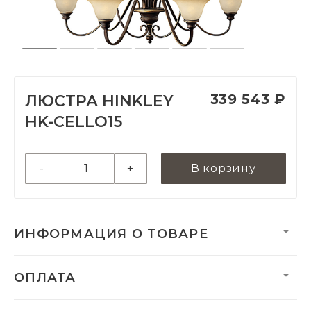
339 543 ₽
ЛЮСТРА HINKLEY
HK-CELLO15
-
+
В корзину
ИНФОРМАЦИЯ О ТОВАРЕ
Вес:
27360 г
ОПЛАТА
Вес нетто, кг:
30
Гарантия:
2 года
Категория:
Люстры