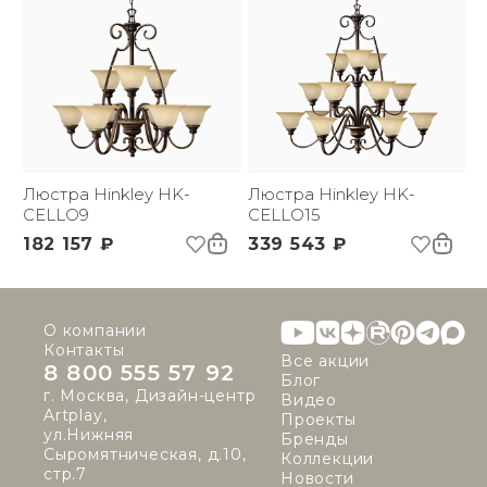
Люстра Hinkley HK-
Люстра Hinkley HK-
CELLO9
CELLO15
182 157 ₽
339 543 ₽
О компании
Контакты
Все акции
8 800 555 57 92
Блог
г. Москва, Дизайн-центр
Видео
Artplay,
Проекты
ул.Нижняя
Бренды
Сыромятническая, д.10,
Коллекции
стр.7
Новости