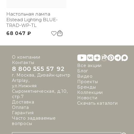
Вес брутто, кг:
4.56
Тип помещения:
Прихожая, спальня,
Настольная лампа
гостиная, столовая
Elstead Lighting BLUE-
TRAD-WP-TL
68 047 ₽
О компании
Контакты
Все акции
8 800 555 57 92
Блог
г. Москва, Дизайн-центр
Видео
Artplay,
Проекты
ул.Нижняя
Бренды
Сыромятническая, д.10,
Коллекции
стр.7
Новости
Доставка
Скачать каталоги
Оплата
Гарантия
Часто задаваемые
вопросы