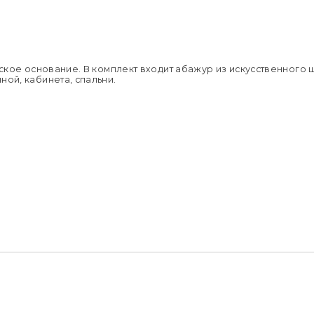
Мощность:
компани
Материал 
Сроки дос
Цвет осно
Москве.
Глубина:
Подробне
Цвет абажу
Напряжен
Применен
ческое основание. В комплект входит абажур из искусственного
Страна пр
ной, кабинета, спальни.
Размер уп
Вес брутто,
Тип поме