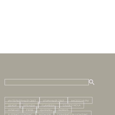
ИНТЕРЬЕРНЫЙ СВЕТ
уличный СВЕТ
Аксессуары
декор
бренды
Flambeau
Gilded Nola
Hinkley
Feiss
Quoizel
Norlys
Elstead Lighting
Kichler
Generation Lighting