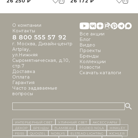
26 250 ₽
26 172 ₽
О компании
Контакты
Все акции
8 800 555 57 92
Блог
г. Москва, Дизайн-центр
Видео
Artplay,
Проекты
ул.Нижняя
Бренды
Сыромятническая, д.10,
Коллекции
стр.7
Новости
Доставка
Скачать каталоги
Оплата
Гарантия
Часто задаваемые
вопросы
ИНТЕРЬЕРНЫЙ СВЕТ
уличный СВЕТ
Аксессуары
декор
бренды
Flambeau
Gilded Nola
Hinkley
Feiss
Quoizel
Norlys
Elstead Lighting
Kichler