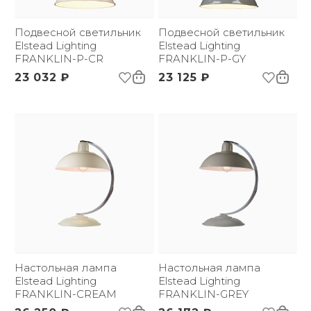
*:
Напряжение:
220 В
Применение:
Подвесной светильник
Интерьерный свет
Подвесной светильник
Страна происхождения
Elstead Lighting
Великобритания
Elstead Lighting
бренда:
FRANKLIN-P-CR
FRANKLIN-P-GY
Размер упаковки
170х310х310
23 032 ₽
23 125 ₽
(ДхШxВ):
Вес брутто, кг:
0.9
Тип помещения:
Прихожая, спальня,
гостиная, столовая
Настольная лампа
Настольная лампа
Elstead Lighting
Elstead Lighting
FRANKLIN-CREAM
FRANKLIN-GREY