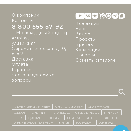
О компании
Контакты
Все акции
8 800 555 57 92
Блог
г. Москва, Дизайн-центр
Видео
Artplay,
Проекты
ул.Нижняя
Бренды
Сыромятническая, д.10,
Коллекции
стр.7
Новости
Доставка
Скачать каталоги
Оплата
Гарантия
Часто задаваемые
вопросы
ИНТЕРЬЕРНЫЙ СВЕТ
уличный СВЕТ
Аксессуары
декор
бренды
Flambeau
Gilded Nola
Hinkley
Feiss
Quoizel
Norlys
Elstead Lighting
Kichler
Generation Lighting
Акции
контакты
Оплата