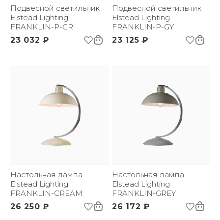
Вес брутто, кг:
Подвесной светильник
4.5
Подвесной светильник
Тип помещения:
Elstead Lighting
Прихожая, спальня,
Elstead Lighting
FRANKLIN-P-CR
гостиная, столовая
FRANKLIN-P-GY
23 032 ₽
23 125 ₽
Настольная лампа
Настольная лампа
Elstead Lighting
Elstead Lighting
FRANKLIN-CREAM
FRANKLIN-GREY
26 250 ₽
26 172 ₽