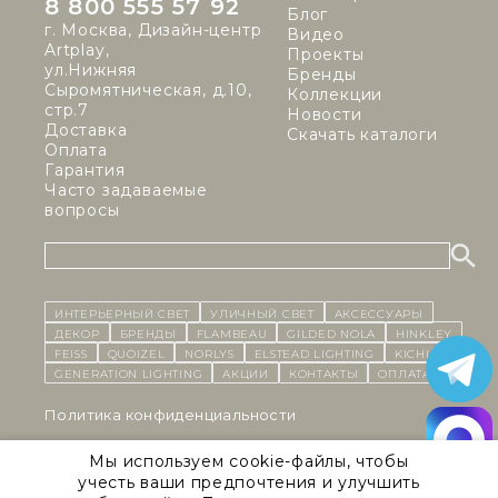
8 800 555 57 92
Блог
г. Москва, Дизайн-центр
Видео
Artplay,
Проекты
ул.Нижняя
Бренды
Сыромятническая, д.10,
Коллекции
стр.7
Новости
Доставка
Скачать каталоги
Оплата
Гарантия
Часто задаваемые
вопросы
ИНТЕРЬЕРНЫЙ СВЕТ
уличный СВЕТ
Аксессуары
декор
бренды
Flambeau
Gilded Nola
Hinkley
Feiss
Quoizel
Norlys
Elstead Lighting
Kichler
Generation Lighting
Акции
контакты
Оплата
Политика конфиденциальности
Cоглашение на обработку персональных данных
Мы используем cookie-файлы, чтобы
учесть ваши предпочтения и улучшить