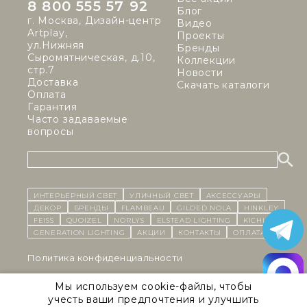
8 800 555 57 92
Блог
г. Москва, Дизайн-центр
Видео
Artplay,
Проекты
ул.Нижняя
Бренды
Сыромятническая, д.10,
Коллекции
стр.7
Новости
Доставка
Скачать каталоги
Оплата
Гарантия
Часто задаваемые
вопросы
ИНТЕРЬЕРНЫЙ СВЕТ
уличный СВЕТ
Аксессуары
декор
бренды
Flambeau
Gilded Nola
Hinkley
Feiss
Quoizel
Norlys
Elstead Lighting
Kichler
Generation Lighting
Акции
контакты
Оплата
Политика конфиденциальности
Cоглашение на обработку персональных данных
Мы используем cookie-файлы, чтобы
учесть ваши предпочтения и улучшить