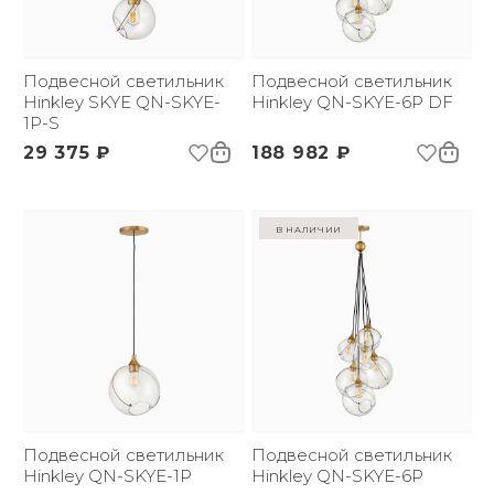
можно легко изменить, опуская или
Страна происхождения
США
поднимая зажимное кольцо. Основание
бренда:
выполнено в отделке - Латунь. Идеально
подойдет для освещения гостинной,
Подвесной светильник
Подвесной светильник
кабинета, кухни, прихожей, спальни,
Hinkley SKYE QN-SKYE-
Hinkley QN-SKYE-6P DF
столовой. Поставляется со стержнями 2х305
1P-S
мм и 1х152 мм
29 375 ₽
188 982 ₽
в наличии
Подвесной светильник
Подвесной светильник
Hinkley QN-SKYE-1P
Hinkley QN-SKYE-6P