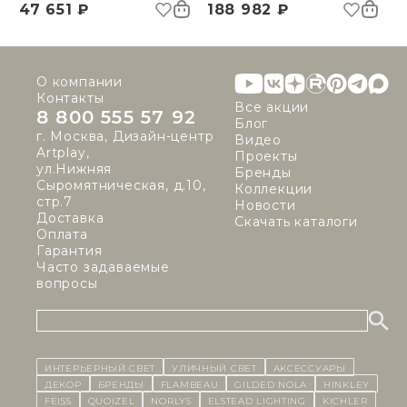
47 651 ₽
188 982 ₽
О компании
Контакты
Все акции
8 800 555 57 92
Блог
г. Москва, Дизайн-центр
Видео
Artplay,
Проекты
ул.Нижняя
Бренды
Сыромятническая, д.10,
Коллекции
стр.7
Новости
Доставка
Скачать каталоги
Оплата
Гарантия
Часто задаваемые
вопросы
ИНТЕРЬЕРНЫЙ СВЕТ
уличный СВЕТ
Аксессуары
декор
бренды
Flambeau
Gilded Nola
Hinkley
Feiss
Quoizel
Norlys
Elstead Lighting
Kichler