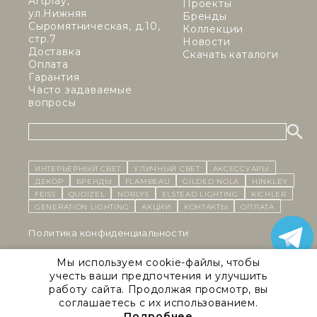
Artplay,
Проекты
ул.Нижняя
Бренды
Сыромятническая, д.10,
Коллекции
стр.7
Новости
Доставка
Скачать каталоги
Оплата
Гарантия
Часто задаваемые
вопросы
ИНТЕРЬЕРНЫЙ СВЕТ
уличный СВЕТ
Аксессуары
декор
бренды
Flambeau
Gilded Nola
Hinkley
Feiss
Quoizel
Norlys
Elstead Lighting
Kichler
Generation Lighting
Акции
контакты
Оплата
Политика конфиденциальности
Cоглашение на обработку персональных данных
Мы используем cookie-файлы, чтобы
учесть ваши предпочтения и улучшить
Публичная оферта
работу сайта. Продолжая просмотр, вы
соглашаетесь с их использованием.
Правила сайта
Подробнее