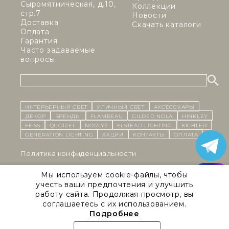
Сыромятническая, д.10,
Коллекции
стр.7
Новости
Доставка
Скачать каталоги
Оплата
Гарантия
Часто задаваемые
вопросы
ИНТЕРЬЕРНЫЙ СВЕТ
уличный СВЕТ
Аксессуары
декор
бренды
Flambeau
Gilded Nola
Hinkley
Feiss
Quoizel
Norlys
Elstead Lighting
Kichler
Generation Lighting
Акции
контакты
Оплата
Политика конфиденциальности
Cоглашение на обработку персональных данных
Мы используем cookie-файлы, чтобы
учесть ваши предпочтения и улучшить
Публичная оферта
работу сайта. Продолжая просмотр, вы
соглашаетесь с их использованием.
Правила сайта
Подробнее