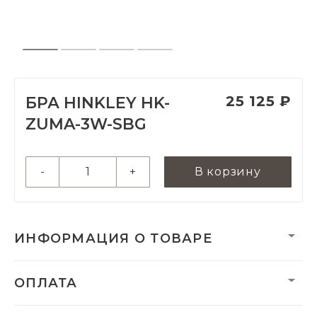
25 125 ₽
БРА HINKLEY HK-
ZUMA-3W-SBG
-
+
В корзину
ИНФОРМАЦИЯ О ТОВАРЕ
Размеры монтажной
120 х 220 х 18 мм
ОПЛАТА
чаши/плиты:
Гарантия:
2 года
Категория:
Бра