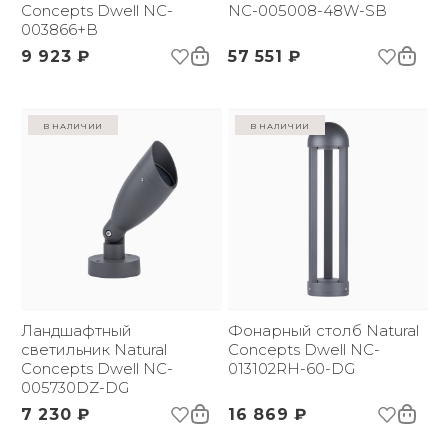
Concepts Dwell NC-
NC-005008-48W-SB
003866+B
9 923 ₽
57 551 ₽
в наличии
в наличии
Ландшафтный
Фонарный столб Natural
светильник Natural
Concepts Dwell NC-
Concepts Dwell NC-
013102RH-60-DG
005730DZ-DG
7 230 ₽
16 869 ₽