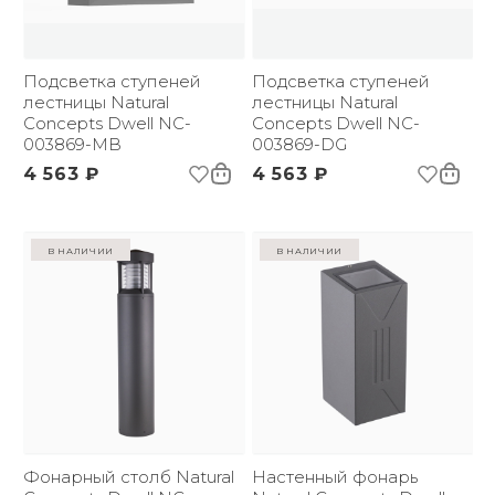
(ДхШxВ):
Вес брутто, кг:
1.63
Комплектация:
Фонарный столб;
Фотометрические данные
Подсветка ступеней
Инструкция
Подсветка ступеней
Цветовая температура
лестницы Natural
3000
лестницы Natural
(К):
Concepts Dwell NC-
Concepts Dwell NC-
Световой поток:
003869-MB
454 lm
003869-DG
Угол рассеивания:
180 °
4 563 ₽
4 563 ₽
Монтажная схема
в наличии
в наличии
Спецификация
Фотометрические данные
Фонарный столб Natural
Настенный фонарь