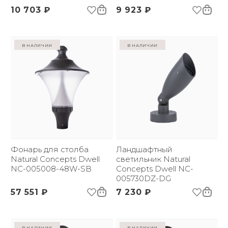
10 703 ₽
9 923 ₽
в наличии
в наличии
Фонарь для столба
Ландшафтный
Natural Concepts Dwell
светильник Natural
NC-005008-48W-SB
Concepts Dwell NC-
005730DZ-DG
57 551 ₽
7 230 ₽
в наличии
в наличии