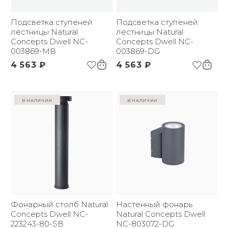
Вес брутто, кг:
0.75
Комплектация:
Настенный фонарь;
Фотометрические данные
Подсветка ступеней
Инструкция;
Подсветка ступеней
лестницы Natural
Монтажный набор
лестницы Natural
Цветовая температура
Concepts Dwell NC-
3000
Concepts Dwell NC-
(К):
003869-MB
003869-DG
Световой поток:
831 lm
4 563 ₽
4 563 ₽
Угол рассеивания:
14 °
в наличии
в наличии
Монтажная схема
Спецификация
Фотометрические данные
Фонарный столб Natural
Настенный фонарь
Concepts Dwell NC-
Natural Concepts Dwell
223243-80-SB
NC-803072-DG