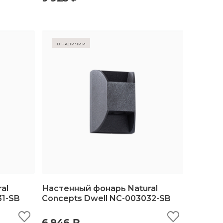
в наличии
al
Настенный фонарь Natural
31-SB
Concepts Dwell NC-003032-SB
ину
быстрый просмотр
добавить в корзину
6 946 ₽