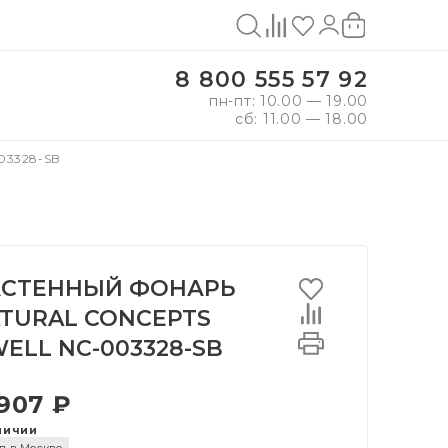
8 800 555 57 92
пн-пт: 10.00 — 19.00
сб: 11.00 — 18.00
03328-SB
СТЕННЫЙ ФОНАРЬ
TURAL CONCEPTS
ELL NC-003328-SB
 907 ₽
личии
д в Москве