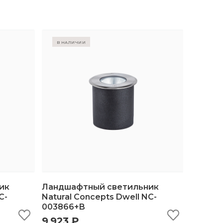
в наличии
ик
Ландшафтный светильник
C-
Natural Concepts Dwell NC-
003866+B
ину
быстрый просмотр
добавить в корзину
9 923 ₽