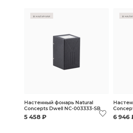
в наличии
в нал
Настенный фонарь Natural
Настен
Concepts Dwell NC-003333-SB
Concept
5 458 ₽
6 946 
быстрый просмотр
добавить в корзину
б