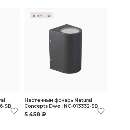
в наличии
al
Настенный фонарь Natural
26-SB
Concepts Dwell NC-013332-SB
5 458 ₽
ину
быстрый просмотр
добавить в корзину