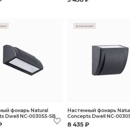
ичии
в наличии
ный фонарь Natural
Настенный фонарь Natur
s Dwell NC-003055-SB
Concepts Dwell NC-0030
₽
8 435 ₽
ыстрый просмотр
добавить в корзину
быстрый просмотр
добавить в корз