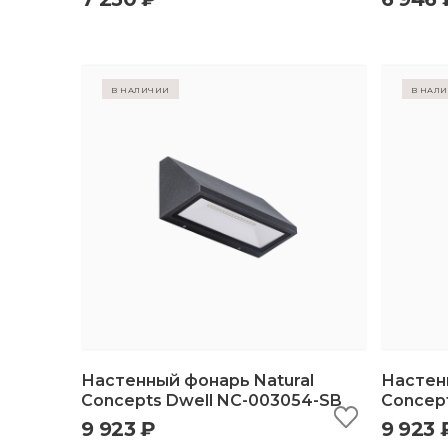
в наличии
в нал
Настенный фонарь Natural
Настен
Concepts Dwell NC-003054-SB
Concept
9 923 ₽
9 923 
быстрый просмотр
добавить в корзину
б