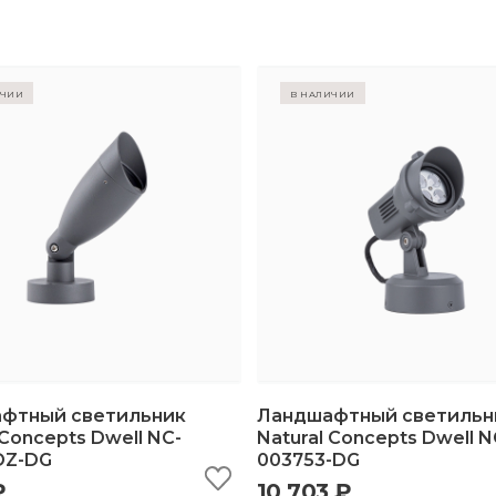
ичии
в наличии
фтный светильник
Ландшафтный светильн
 Concepts Dwell NC-
Natural Concepts Dwell N
DZ-DG
003753-DG
ыстрый просмотр
добавить в корзину
быстрый просмотр
добавить в корз
₽
10 703 ₽