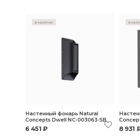
в наличии
в нал
Настенный фонарь Natural
Настен
Concepts Dwell NC-003063-SB
Concep
6 451 ₽
8 931 
быстрый просмотр
добавить в корзину
б