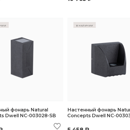
ичии
в наличии
ный фонарь Natural
Настенный фонарь Natur
s Dwell NC-003028-SB
Concepts Dwell NC-0030
ыстрый просмотр
добавить в корзину
быстрый просмотр
добавить в корз
₽
5 458 ₽