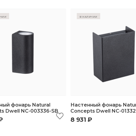
ичии
в наличии
ный фонарь Natural
Настенный фонарь Natur
s Dwell NC-003336-SB
Concepts Dwell NC-0133
₽
8 931 ₽
ыстрый просмотр
добавить в корзину
быстрый просмотр
добавить в корз