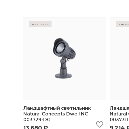
в наличии
в нал
Ландшафтный светильник
Ландша
Natural Concepts Dwell NC-
Natural
003729-DG
003731
быстрый просмотр
добавить в корзину
б
13 680 ₽
9 214 