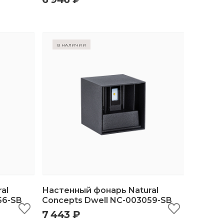
в наличии
al
Настенный фонарь Natural
56-SB
Concepts Dwell NC-003059-SB
7 443 ₽
ину
быстрый просмотр
добавить в корзину