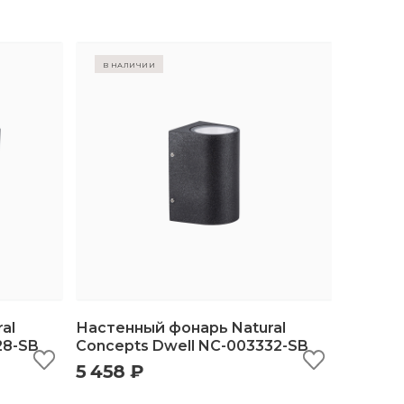
в наличии
al
Настенный фонарь Natural
28-SB
Concepts Dwell NC-003332-SB
5 458 ₽
ину
быстрый просмотр
добавить в корзину