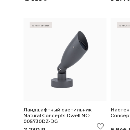
в наличии
в нал
Ландшафтный светильник
Настен
Natural Concepts Dwell NC-
Concept
005730DZ-DG
быстрый просмотр
добавить в корзину
б
7 230 ₽
6 946 