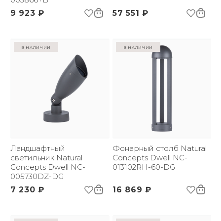
9 923 ₽
57 551 ₽
в наличии
в наличии
Ландшафтный
Фонарный столб Natural
светильник Natural
Concepts Dwell NC-
Concepts Dwell NC-
013102RH-60-DG
005730DZ-DG
7 230 ₽
16 869 ₽