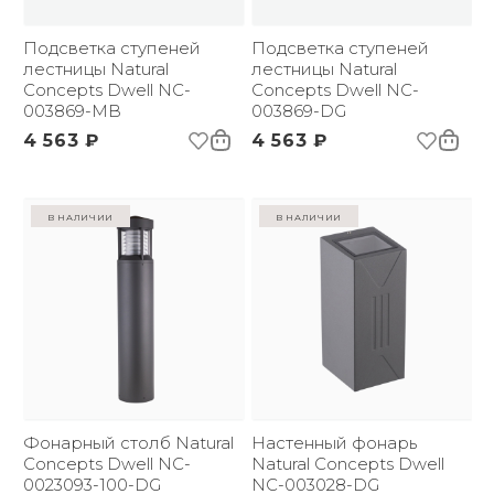
Вес брутто, кг:
0.75
Комплектация:
Настенный фонарь;
Фотометрические данные
Подсветка ступеней
Инструкция;
Подсветка ступеней
лестницы Natural
Монтажный набор
лестницы Natural
Цветовая температура
Concepts Dwell NC-
3000
Concepts Dwell NC-
(К):
003869-MB
003869-DG
Световой поток:
547 lm
4 563 ₽
4 563 ₽
Угол рассеивания:
95 °
в наличии
в наличии
Монтажная схема
Спецификация
Фотометрические данные
Фонарный столб Natural
Настенный фонарь
Concepts Dwell NC-
Natural Concepts Dwell
0023093-100-DG
NC-003028-DG